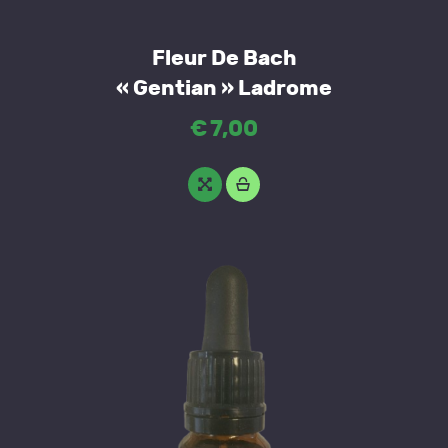
Fleur De Bach
« Gentian » Ladrome
€
7
,
00