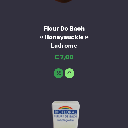
Fleur De Bach
« Honeysuckle »
Ladrome
€
7
,
00