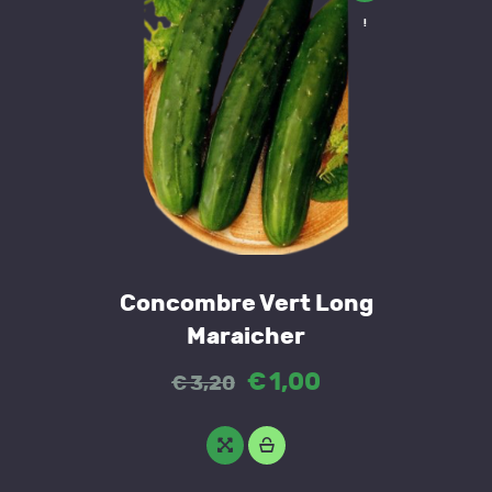
!
Concombre Vert Long
Maraicher
Original
€
1
,
00
Current
€
3
,
20
price
price
was:
is: