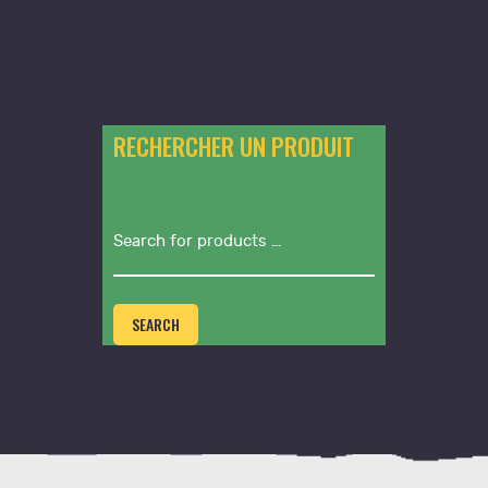
€3
,
€1
,
2
0
0
0
.
.
RECHERCHER UN PRODUIT
SEARCH