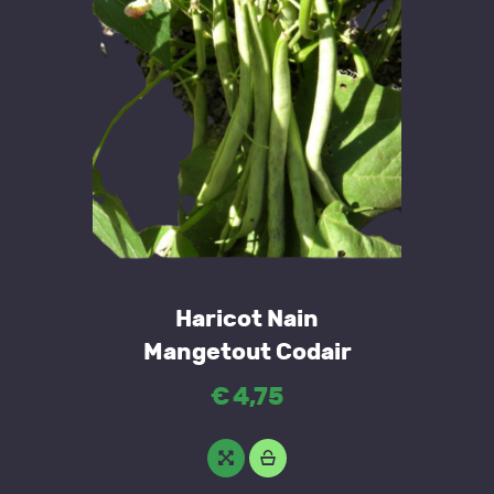
Haricot Nain
Mangetout Codair
€
4
,
75