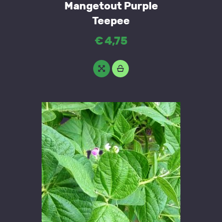
Mangetout Purple
Teepee
€
4
,
75