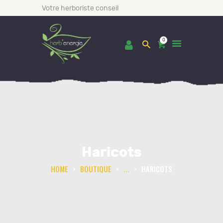
Votre herboriste conseil
0
ACCUEIL
BOUTIQUE
LES INCONTOURNABLES
Haricots
CONSULTATIONS
BLOG
HOME
BOUTIQUE
...
HARICOTS
A PROPOS DE NOUS
CONTACT