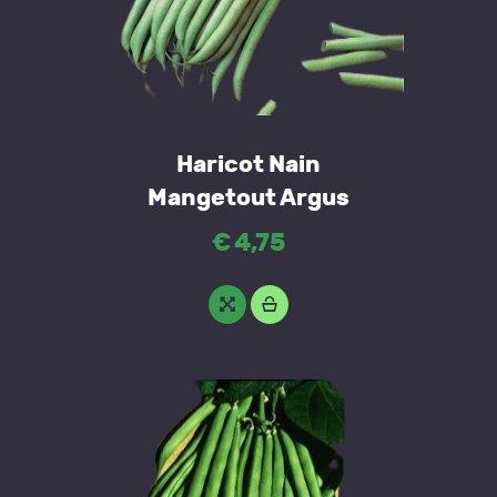
Haricot Nain
Mangetout Argus
€
4
,
75