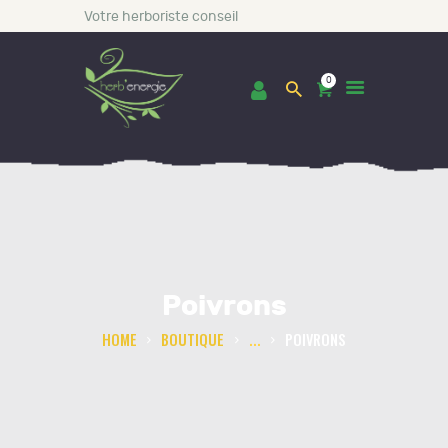
Votre herboriste conseil
0
ACCUEIL
BOUTIQUE
LES INCONTOURNABLES
Poivrons
CONSULTATIONS
BLOG
HOME
BOUTIQUE
...
POIVRONS
A PROPOS DE NOUS
CONTACT