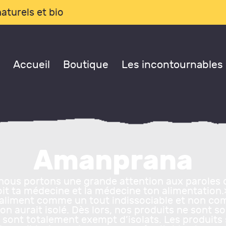
CCUEIL
aturels et bio
OUTIQUE
Accueil
Boutique
Les incontournables
ES
NCONTOURNABLES
ONSULTATIONS
Amanprana
LOG
ous portons une grande attention aux paroles 
oit ta médecine et la médecine ton alimentatio
l’aliment comme un tout indissociable et non c
 PROPOS DE NOUS
on aurait isolé. Dès lors, nos produits ne sont 
 sont totalement exempt d’isolats. Les produits 