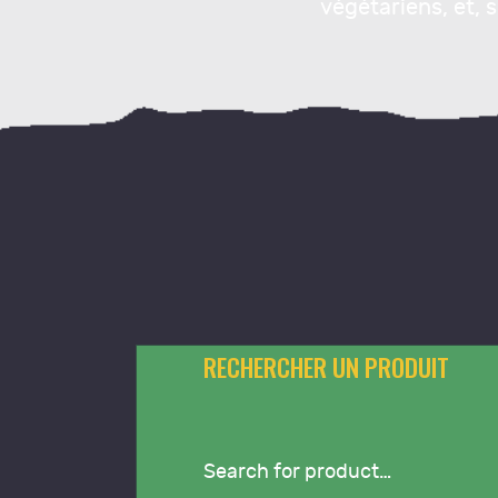
végétariens, et, 
C
RECHERCHER UN PRODUIT