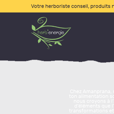
A
Votre herboriste conseil, produits n
B
L
I
C
B
Chez Amanprana, n
ton alimentation s
nous croyons à 
A
d’éléments que l’
transformations et