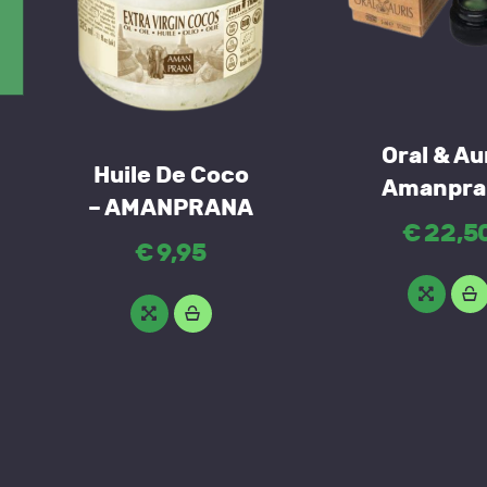
Oral & Au
Huile De Coco
Amanpra
– AMANPRANA
€
22
,
5
€
9
,
95