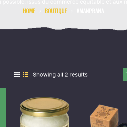
si possible, issus du commerce équitable et aux 
ONTACT
HOME
BOUTIQUE
AMANPRANA
Showing all 2 results