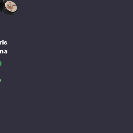
ris
na
0