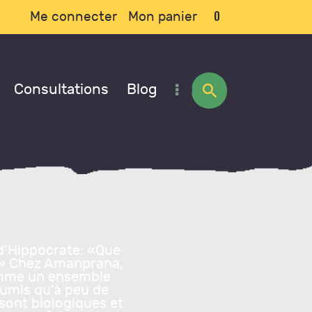
0
Me connecter
Mon panier
Consultations
Blog
d’Hippocrate: «Que
n.» Chez Amanprana,
omme un ensemble
soumis qu’à peu de
sont biologiques et