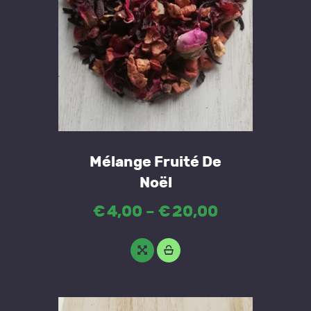
This
Mélange Fruité De
product
Noël
has
€
4
,
00
–
€
20
,
00
Price
multiple
range:
variants.
The
€4
,
options
0
may