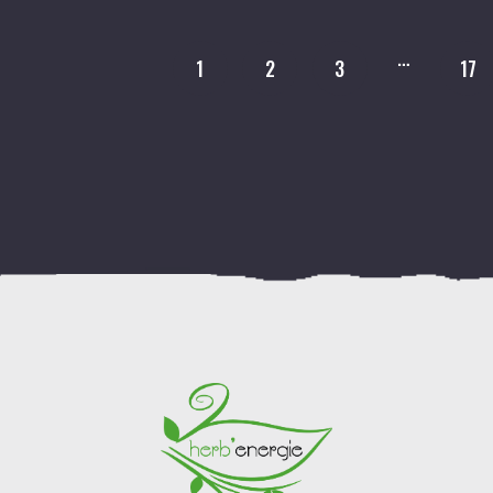
…
1
2
3
17