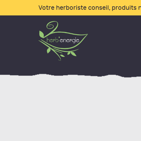
A
Votre herboriste conseil, produits n
B
L
I
C
B
A