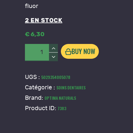
fluor
2 EN STOCK
€
6
,
30
quantité
BUY NOW
de
AloeDent
Children's
UGS :
5029354005078
Catégorie :
SOINS DENTAIRES
Brand:
OPTIMA NATURALS
Product ID:
7383