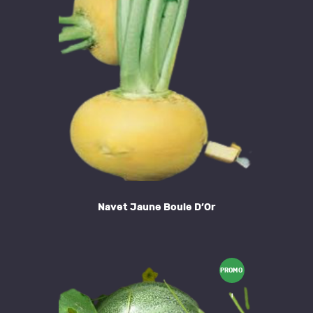
Navet Jaune Boule D’Or
PROMO
!