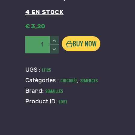
4 EN STOCK
€
3
,
20
quantité
BUY NOW
de
Chicorée
Endive
UGS :
L1125
de
Catégories :
,
CHICORÉE
SEMENCES
Bruxelles
Brand:
SEMAILLES
Product ID:
7091