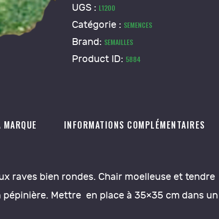
Brocoli
UGS :
L1200
Vert
Catégorie :
SEMENCES
Calabrais
Brand:
SEMAILLES
Product ID:
5884
A MARQUE
INFORMATIONS COMPLÉMENTAIRES
ux raves bien rondes. Chair moelleuse et tendre
n pépinière. Mettre en place à 35×35 cm dans un s