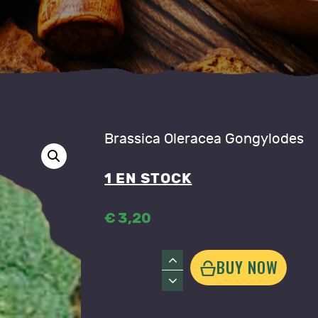
ONTACT
Brassica Oleracea Gongylodes
1 EN STOCK
€
3
,
20
quantité
BUY NOW
de
Chou