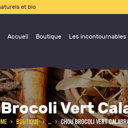
CCUEIL
aturels et bio
OUTIQUE
Accueil
Boutique
Les incontournables
ES
NCONTOURNABLES
ONSULTATIONS
LOG
Brocoli Vert Cal
 PROPOS DE NOUS
OME
BOUTIQUE
...
CHOU BROCOLI VERT CALABR