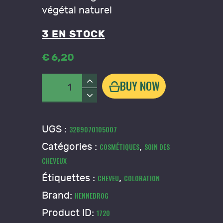
végétal naturel
3 EN STOCK
€
6
,
20
quantité
BUY NOW
de
Coloration
végétale
UGS :
3289070105007
"noir"
Catégories :
,
COSMÉTIQUES
SOIN DES
Henné
CHEVEUX
Natur
HENNEDROG
Étiquettes :
,
CHEVEU
COLORATION
Brand:
HENNEDROG
Product ID:
1720