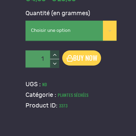
range:
Quantité (en grammes)
€4
,
0
0
through
€20
,
0
quantité
BUY NOW
0
de
Coquelicot
-
UGS :
ND
Papaver
Catégorie :
PLANTES SÉCHÉES
rhoeas
Product ID:
3373