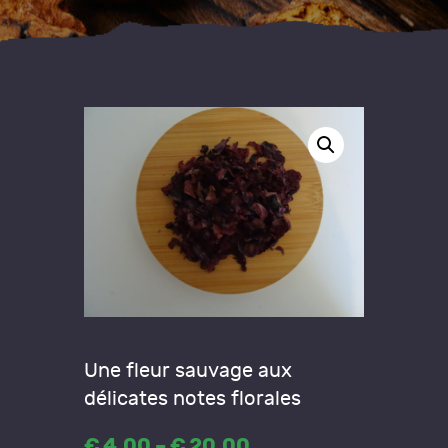
Une fleur sauvage aux
délicates notes florales
€
4
,
00
–
€
20
,
00
Price