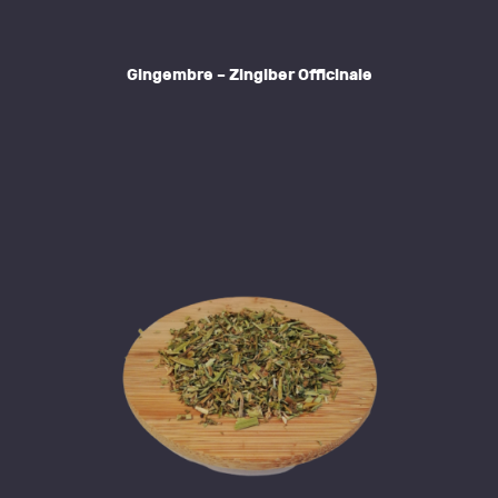
the
product
Gingembre – Zingiber Officinale
page