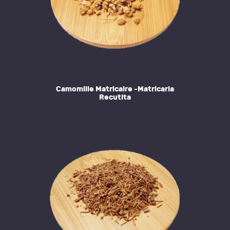
Camomille Matricaire -Matricaria
Recutita
This
product
has
multiple
variants.
The
options
may
be