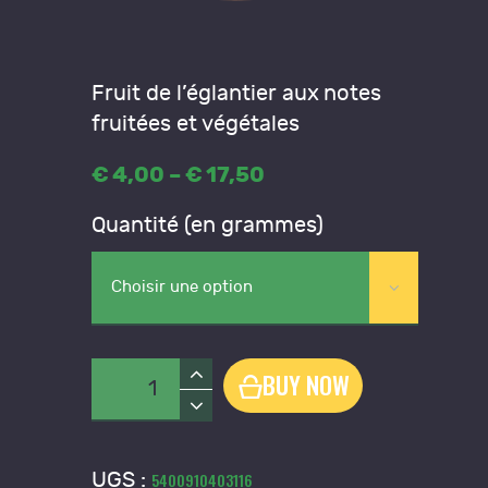
Fruit de l’églantier aux notes
fruitées et végétales
€
4
,
00
–
€
17
,
50
Price
range:
Quantité (en grammes)
€4
,
0
0
through
€17
,
5
quantité
BUY NOW
0
de
Cynorrodhon
-
UGS :
5400910403116