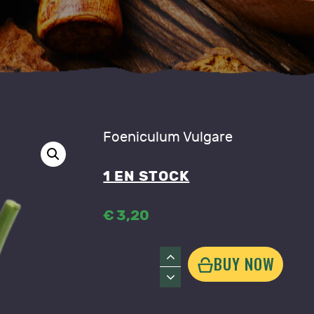
ONTACT
Foeniculum Vulgare
1 EN STOCK
€
3
,
20
quantité
BUY NOW
de
Fenouil