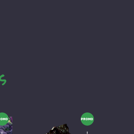
s
ROMO
PROMO
!
!