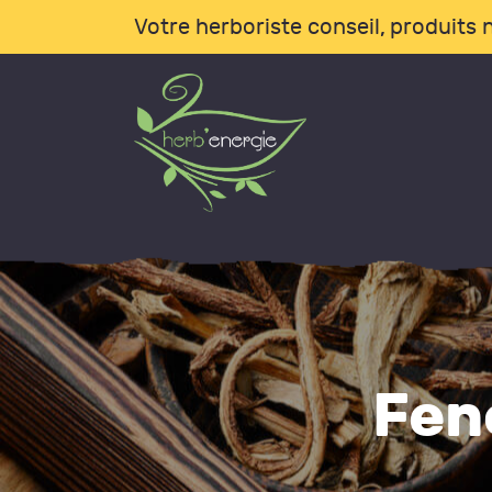
A
Votre herboriste conseil, produits n
B
L
I
C
B
Fen
A