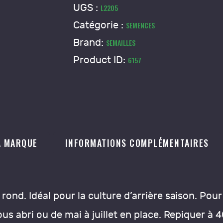
Doux
UGS :
L2205
Perfection
Catégorie :
SEMENCES
Brand:
SEMAILLES
Product ID:
6157
A MARQUE
INFORMATIONS COMPLÉMENTAIRES
 rond. Idéal pour la culture d’arrière saison. Po
sous abri ou de mai à juillet en place. Repiquer 