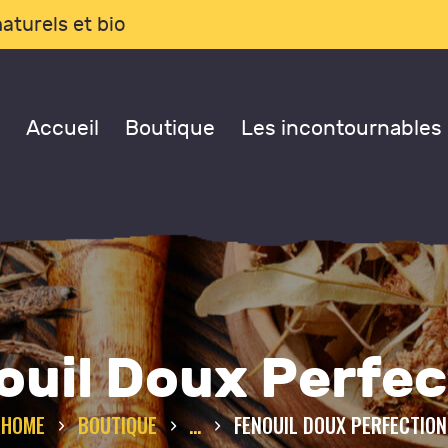
CCUEIL
aturels et bio
OUTIQUE
Accueil
Boutique
Les incontournables
ES
NCONTOURNABLES
ONSULTATIONS
LOG
ouil Doux Perfec
 PROPOS DE NOUS
HOME
BOUTIQUE
...
FENOUIL DOUX PERFECTION