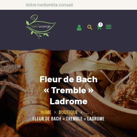
Votre herboriste conseil
0
ACCUEIL
BOUTIQUE
Fleur de Bach
LES INCONTOURNABLES
« Tremble »
CONSULTATIONS
Ladrome
BLOG
HOME
BOUTIQUE
...
A PROPOS DE NOUS
FLEUR DE BACH « TREMBLE » LADROME
CONTACT