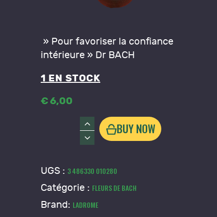
» Pour favoriser la confiance
intérieure » Dr BACH
1 EN STOCK
€
6
,
00
quantité
BUY NOW
de
Fleur
de
UGS :
3 486330 010280
Bach
Catégorie :
FLEURS DE BACH
"Tremble"
Ladrome
Brand:
LADROME