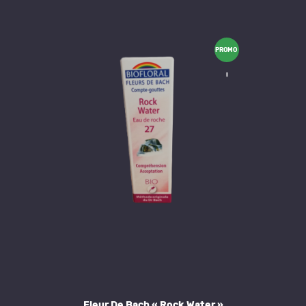
PROMO
!
Fleur De Bach « Rock Water »