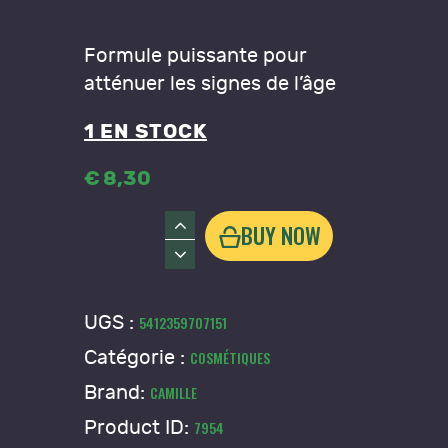
Formule puissante pour
atténuer les signes de l’âge
1 EN STOCK
€
8
,
30
quantité
BUY NOW
de
Gel
de
UGS :
5412359707151
Bave
Catégorie :
COSMÉTIQUES
d'escargot
Brand:
CAMILLE
Product ID:
7954