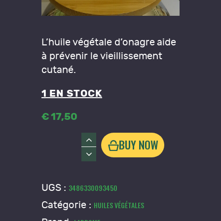
L’huile végétale d’onagre aide
à prévenir le vieillissement
cutané.
1 EN STOCK
€
17
,
50
quantité
BUY NOW
de
Huile
d'onagre
UGS :
3486330093450
bio
Catégorie :
HUILES VÉGÉTALES
LADROME