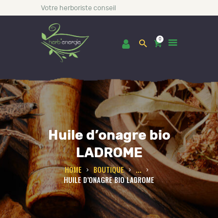
Votre herboriste conseil
0
ACCUEIL
BOUTIQUE
Huile d’onagre bio
LES INCONTOURNABLES
CONSULTATIONS
LADROME
BLOG
HOME
BOUTIQUE
...
HUILE D’ONAGRE BIO LADROME
A PROPOS DE NOUS
CONTACT