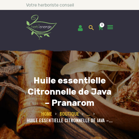
Votre herboriste conseil
0
ACCUEIL
BOUTIQUE
Huile essentielle
LES INCONTOURNABLES
Citronnelle de Java
CONSULTATIONS
– Pranarom
BLOG
HOME
BOUTIQUE
...
A PROPOS DE NOUS
HUILE ESSENTIELLE CITRONNELLE DE JAVA –...
CONTACT