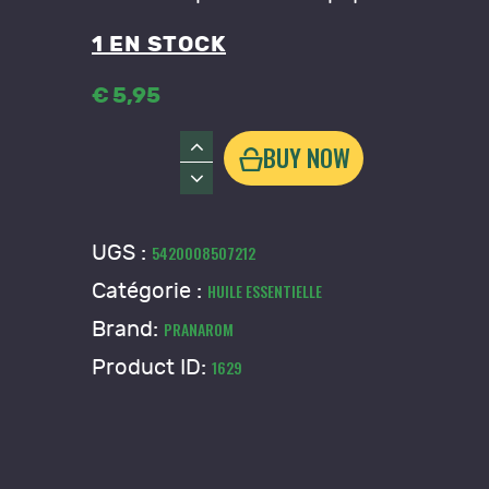
1 EN STOCK
€
5
,
95
quantité
BUY NOW
de
Huile
essentielle
UGS :
5420008507212
Citronnelle
Catégorie :
HUILE ESSENTIELLE
de
Java
Brand:
PRANAROM
-
Product ID:
1629
Pranarom