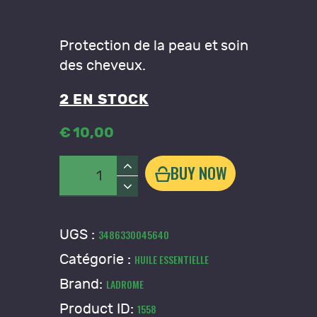
Protection de la peau et soin
des cheveux.
2 EN STOCK
€
10
,
00
quantité
BUY NOW
de
Huile
essentielle
UGS :
3486330045640
Ylang
Catégorie :
HUILE ESSENTIELLE
Ylang
-
Brand:
LADROME
Ladrome
Product ID:
1558