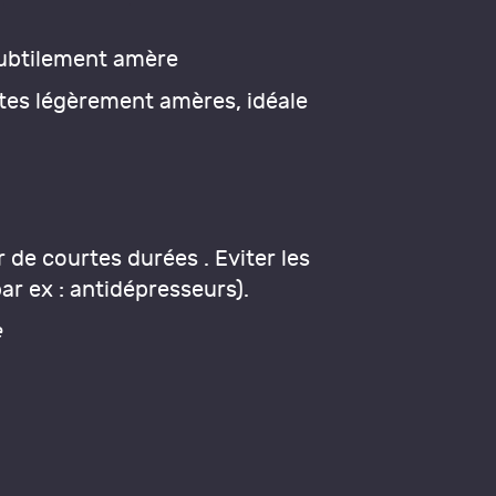
subtilement amère
otes légèrement amères, idéale
r de courtes durées . Eviter les
r ex : antidépresseurs).
e