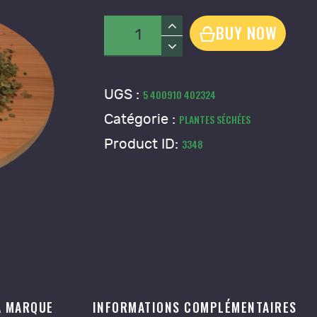
5
quantité
BUY NOW
0
de
Mâté
-
UGS :
5 400910 402324
Ilex
Catégorie :
PLANTES SÉCHÉES
paraguariensis
Product ID:
3348
A MARQUE
INFORMATIONS COMPLÉMENTAIRES