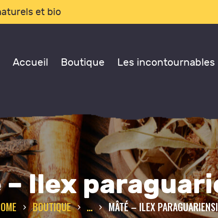
CCUEIL
aturels et bio
OUTIQUE
Accueil
Boutique
Les incontournables
ES
NCONTOURNABLES
ONSULTATIONS
LOG
 – Ilex paraguari
 PROPOS DE NOUS
HOME
BOUTIQUE
...
MÂTÉ – ILEX PARAGUARIENS