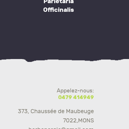
Parietaria
Officinalis
This
product
has
multiple
variants.
The
options
may
be
Appelez-nous:
chosen
0479 414949
on
the
373, Chaussée de Maubeuge
product
7022,MONS
page