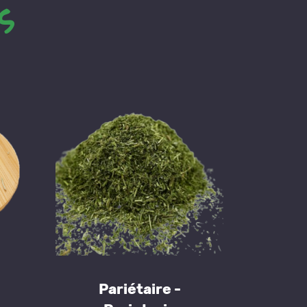
s
Pariétaire -