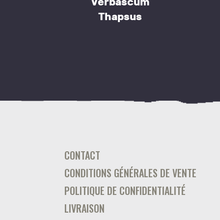
Verbascum
Thapsus
This
product
has
multiple
variants.
The
options
may
be
CONTACT
chosen
on
CONDITIONS GÉNÉRALES DE VENTE
the
POLITIQUE DE CONFIDENTIALITÉ
product
LIVRAISON
page