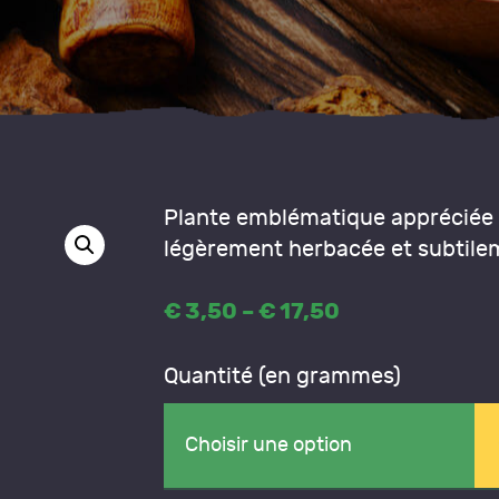
ONTACT
Plante emblématique appréciée 
légèrement herbacée et subtil
€
3
,
50
–
€
17
,
50
Price
range:
€3
,
Quantité (en grammes)
5
0
through
€17
,