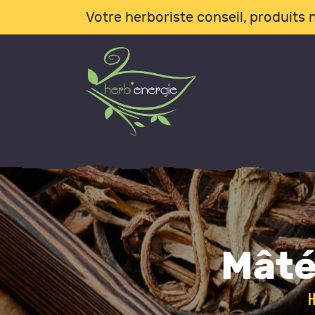
A
Votre herboriste conseil, produits n
B
L
I
C
B
Mâté
A