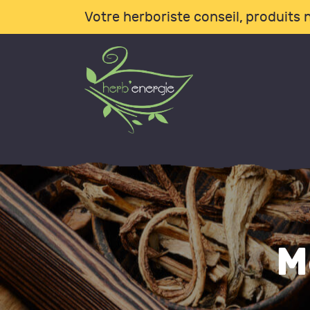
A
Votre herboriste conseil, produits n
B
L
I
C
B
M
A