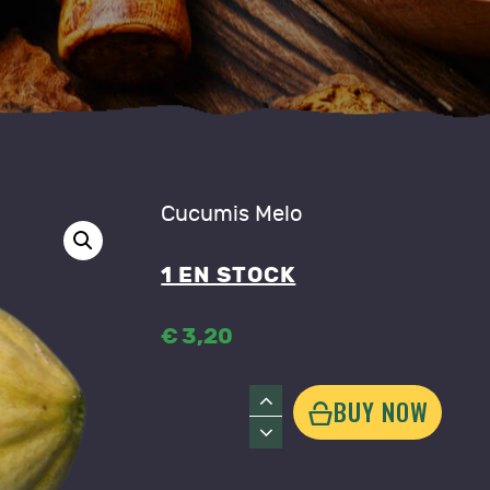
ONTACT
Cucumis Melo
1 EN STOCK
€
3
,
20
quantité
BUY NOW
de
Melon