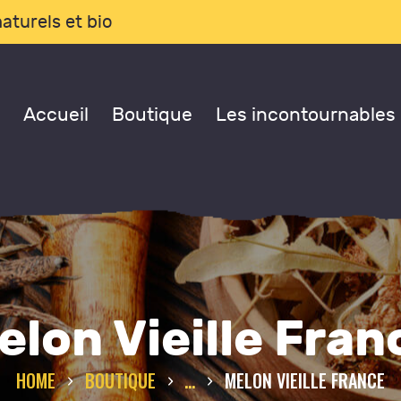
CCUEIL
aturels et bio
OUTIQUE
Accueil
Boutique
Les incontournables
ES
NCONTOURNABLES
ONSULTATIONS
LOG
elon Vieille Fran
 PROPOS DE NOUS
HOME
BOUTIQUE
...
MELON VIEILLE FRANCE