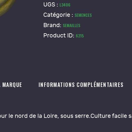
Vieille
UGS :
L3406
France
Catégorie :
SEMENCES
Brand:
SEMAILLES
Product ID:
6215
A MARQUE
INFORMATIONS COMPLÉMENTAIRES
r le nord de la Loire, sous serre.Culture facile sa