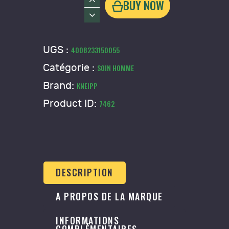
BUY NOW
de
Mousse
de
UGS :
4008233150055
douche
Catégorie :
SOIN HOMME
homme
"Cool
Brand:
KNEIPP
Freshness"
Product ID:
7462
-
Kneipp
DESCRIPTION
A PROPOS DE LA MARQUE
INFORMATIONS
COMPLÉMENTAIRES