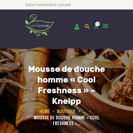
Votre herboriste conseil
0
ACCUEIL
Mousse de douche
BOUTIQUE
homme « Cool
LES INCONTOURNABLES
Freshness » –
CONSULTATIONS
Kneipp
BLOG
A PROPOS DE NOUS
HOME
BOUTIQUE
...
MOUSSE DE DOUCHE HOMME « COOL
CONTACT
FRESHNESS »...