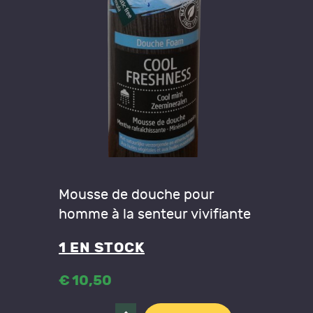
Mousse de douche pour
homme à la senteur vivifiante
1 EN STOCK
€
10
,
50
quantité