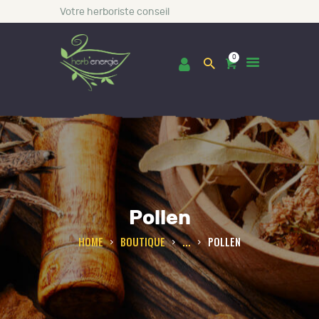
Votre herboriste conseil
0
ACCUEIL
BOUTIQUE
LES INCONTOURNABLES
Pollen
CONSULTATIONS
BLOG
HOME
BOUTIQUE
...
POLLEN
A PROPOS DE NOUS
CONTACT