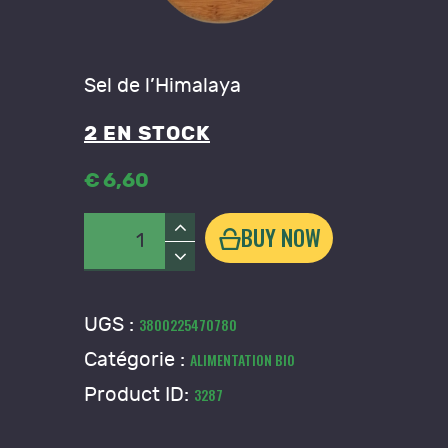
Sel de l’Himalaya
2 EN STOCK
€
6
,
60
quantité
BUY NOW
de
Sel
de
UGS :
3800225470780
l'Himalaya
Catégorie :
ALIMENTATION BIO
(gros)
Product ID:
3287