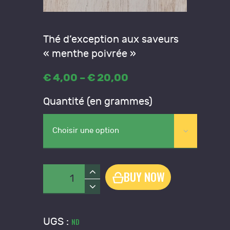
Thé d’exception aux
saveurs
« menthe poivrée »
€
4
,
00
–
€
20
,
00
Price
range:
Quantité (en grammes)
€4
,
0
0
through
€20
,
0
quantité
BUY NOW
0
de
Thé
"Menthe
UGS :
ND
Marrakech"