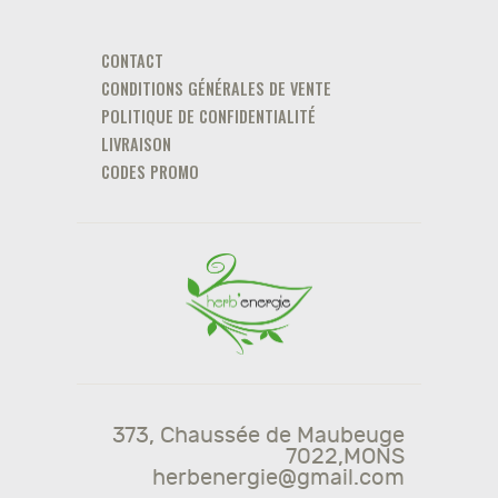
The
options
CONTACT
may
CONDITIONS GÉNÉRALES DE VENTE
be
POLITIQUE DE CONFIDENTIALITÉ
chosen
LIVRAISON
on
CODES PROMO
the
product
page
373, Chaussée de Maubeuge
7022,MONS
herbenergie@gmail.com