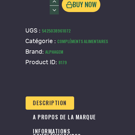
quantité
BUY NOW
de
ACUGEM
04
UGS :
5425038961072
Alphagem
Catégorie :
COMPLÉMENTS ALIMENTAIRES
Brand:
ALPHAGEM
Product ID:
8179
DESCRIPTION
A PROPOS DE LA MARQUE
INFORMATIONS