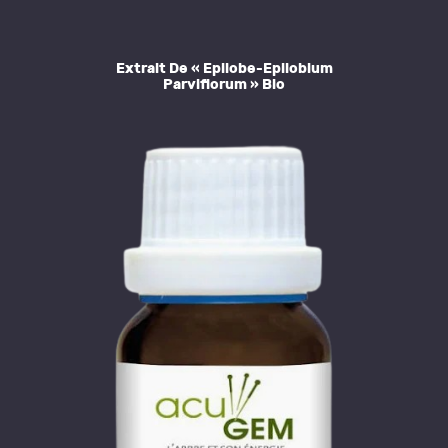
Extrait De « Epilobe-Epilobium
Parviflorum » Bio