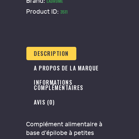
Parviflorum"
Brand:
LADROME
bio
Product ID:
3511
DESCRIPTION
A PROPOS DE LA MARQUE
INFORMATIONS
COMPLÉMENTAIRES
AVIS (0)
Complément alimentaire à
base d’épilobe à petites