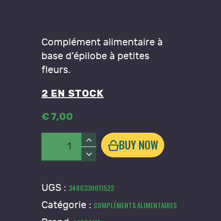
Complément alimentaire à
base d’épilobe à petites
fleurs.
2 EN STOCK
€
7
,
00
quantité
BUY NOW
de
Extrait
de
UGS :
3486330011522
"Epilobe-
Catégorie :
COMPLÉMENTS ALIMENTAIRES
Epilobium