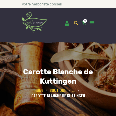
Votre herboriste conseil
0
ACCUEIL
BOUTIQUE
Carotte Blanche de
LES INCONTOURNABLES
CONSULTATIONS
Kuttingen
BLOG
HOME
BOUTIQUE
...
CAROTTE BLANCHE DE KUTTINGEN
A PROPOS DE NOUS
CONTACT