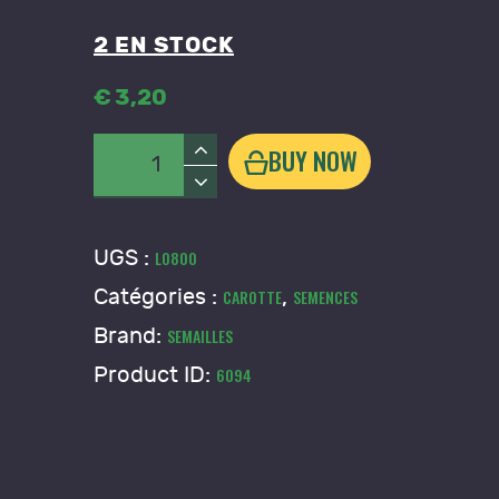
2 EN STOCK
€
3
,
20
quantité
BUY NOW
de
Carotte
Blanche
UGS :
L0800
de
Catégories :
,
CAROTTE
SEMENCES
Kuttingen
Brand:
SEMAILLES
Product ID:
6094