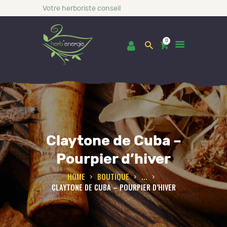
Votre herboriste conseil
0
ACCUEIL
BOUTIQUE
Claytone de Cuba –
LES INCONTOURNABLES
CONSULTATIONS
Pourpier d’hiver
BLOG
HOME
BOUTIQUE
...
CLAYTONE DE CUBA – POURPIER D’HIVER
A PROPOS DE NOUS
CONTACT