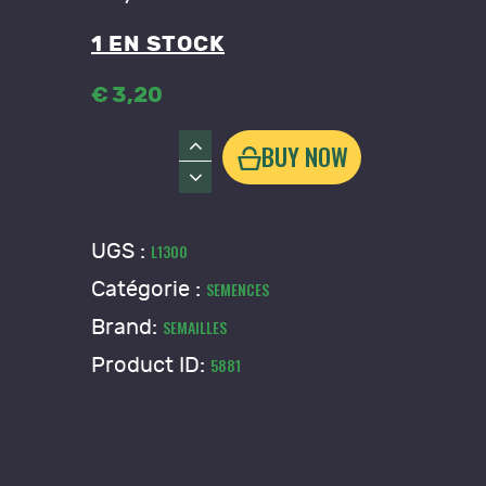
1 EN STOCK
€
3
,
20
quantité
BUY NOW
de
Claytone
de
UGS :
L1300
Cuba
Catégorie :
SEMENCES
-
Pourpier
Brand:
SEMAILLES
d'hiver
Product ID:
5881