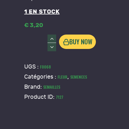
1 EN STOCK
€
3
,
20
quantité
BUY NOW
de
Coquelicot
des
UGS :
F0068
Champs
Catégories :
,
FLEUR
SEMENCES
Brand:
SEMAILLES
Product ID:
7127