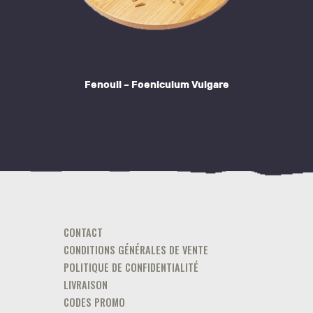
chosen
on
the
product
Fenouil – Foeniculum Vulgare
page
This
product
has
multiple
variants.
The
options
CONTACT
may
CONDITIONS GÉNÉRALES DE VENTE
be
POLITIQUE DE CONFIDENTIALITÉ
chosen
LIVRAISON
on
CODES PROMO