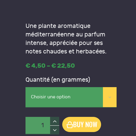
Une plante aromatique
méditerranéenne au parfum
intense, appréciée pour ses
notes chaudes et herbacées.
€
4
,
50
–
€
22
,
50
Price
range:
Quantité (en grammes)
€4
,
5
0
through
€22
,
5
quantité
BUY NOW
0
de