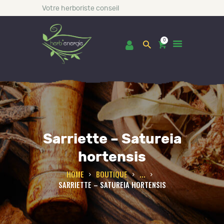
Votre herboriste conseil
0
ACCUEIL
BOUTIQUE
Sarriette – Satureia
LES INCONTOURNABLES
CONSULTATIONS
hortensis
BLOG
HOME
BOUTIQUE
...
SARRIETTE – SATUREIA HORTENSIS
A PROPOS DE NOUS
CONTACT