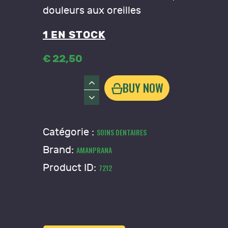
douleurs aux oreilles
1 EN STOCK
€
22
,
50
quantité
BUY NOW
de
Oral
&
Catégorie :
SOINS DENTAIRES
Auris
Brand:
AMANPRANA
Amanprana
Product ID:
7212